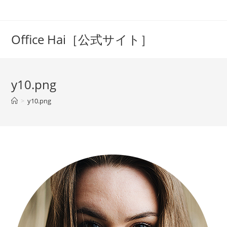
コ
ン
テ
Office Hai［公式サイト］
ン
ツ
へ
y10.png
ス
キ
>
y10.png
ッ
プ