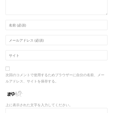
Enter
your
name
Enter
or
your
username
email
Enter
your
website
URL
次回のコメントで使用するためブラウザーに自分の名前、メー
(optional)
ルアドレス、サイトを保存する。
上に表示された文字を入力してください。