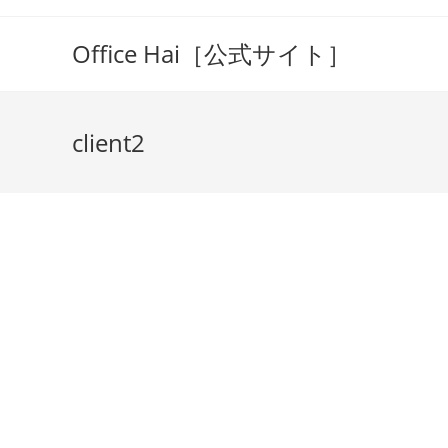
コ
ン
Office Hai［公式サイト］
テ
ン
ツ
client2
へ
ス
キ
ッ
プ