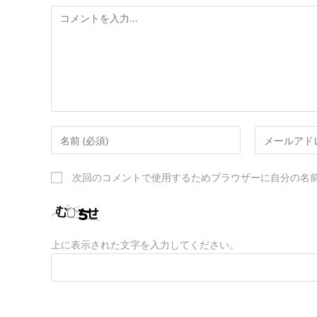
Comment
Enter
Enter
your
your
name
email
次回のコメントで使用するためブラウザーに自分の名
or
username
上に表示された文字を入力してください。