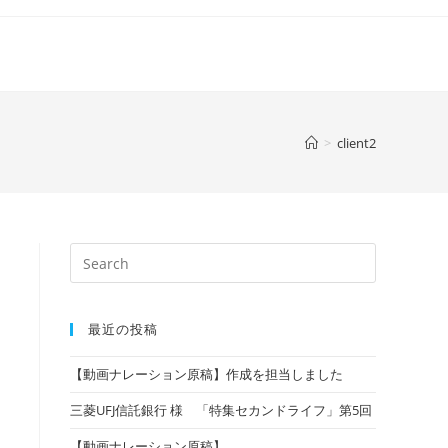
>
client2
検
索
対
象:
最近の投稿
【動画ナレーション原稿】作成を担当しました
三菱UFJ信託銀行 様 「特集セカンドライフ」第5回
【動画ナレーション原稿】