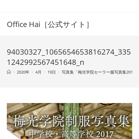
コ
ン
テ
Office Hai［公式サイト］
ン
ツ
へ
94030327_1065654653816274_335
ス
キ
1242992567451648_n
ッ
>
2020年
>
4月
>
19日
>
写真集「梅光学院セーラー服写真集2017
プ