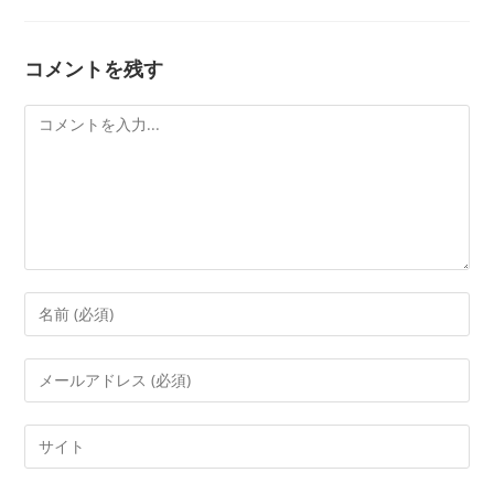
コメントを残す
Comment
Enter
your
name
Enter
or
your
username
email
Enter
your
website