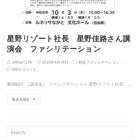
✕
在
日
中
星野リゾート社長 星野佳路さん講
国
大
演会 ファシリテーション
使）
フ
Post
Post
Post
offihai1279
2020年4月18日
対談ファシリテーション
Author:
published:
Category:
Post
ァ
0件のコメント
Comments:
シ
事例紹介 ［講演会］ ファシリテーション 星野リゾート社長 …
リ
テ
星
続きを読む
ー
野
シ
リ
ョ
ゾ
ン
ー
検
＆
ト
索