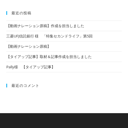
記
対
社
事
象:
長
最近の投稿
作
星
成
【動画ナレーション原稿】作成を担当しました
野
佳
三菱UFJ信託銀行 様 「特集セカンドライフ」第5回
路
【動画ナレーション原稿】
さ
ん
【タイアップ記事】取材＆記事作成を担当しました
講
Pally様 【タイアップ記事】
演
会
フ
最近のコメント
ァ
シ
リ
テ
ー
シ