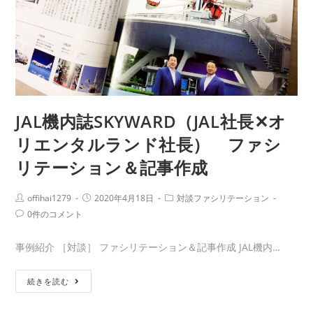
健
さ
ん
講
演
会
フ
JAL機内誌SKYWARD（JAL社長✕オ
ァ
リエンタルランド社長） ファシ
シ
リ
リテーション＆記事作成
テ
ー
Post
Post
Post
offihai1279
2020年4月18日
対談ファシリテーション
Author:
published:
Category:
シ
Post
0件のコメント
Comments:
ョ
ン
事例紹介 ［対談］ ファシリテーション＆記事作成 JAL機内…
JAL
続きを読む
機
内