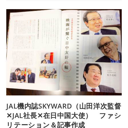
誌
SKYWARD（JAL
社
長
✕
オ
リ
エ
ン
タ
ル
ラ
ン
ド
JAL機内誌SKYWARD（山田洋次監督
社
✕JAL社長✕在日中国大使） ファシ
長）
フ
リテーション＆記事作成