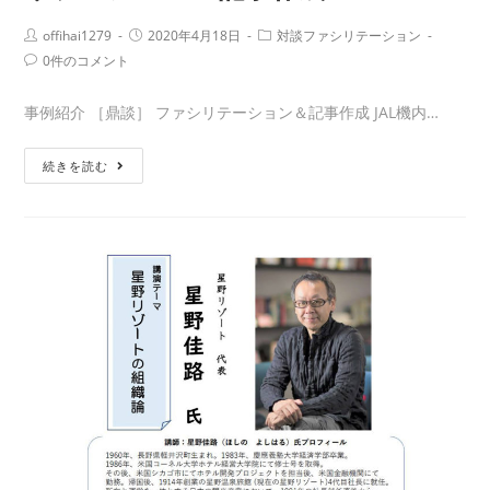
ァ
シ
Post
Post
Post
offihai1279
2020年4月18日
対談ファシリテーション
Author:
published:
Category:
リ
Post
0件のコメント
Comments:
テ
ー
事例紹介 ［鼎談］ ファシリテーション＆記事作成 JAL機内…
シ
JAL
ョ
続きを読む
機
ン
内
＆
誌
記
SKYWARD（山
事
田
作
洋
成
次
監
督
✕JAL
社
長