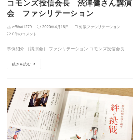
コモンズ投信会長 渋澤健さん講演
会 ファシリテーション
Post
Post
Post
offihai1279
2020年4月18日
対談ファシリテーション
Author:
published:
Category:
Post
0件のコメント
Comments:
事例紹介 ［講演会］ ファシリテーション コモンズ投信会長 …
コ
続きを読む
モ
ン
ズ
投
信
会
長
渋
澤