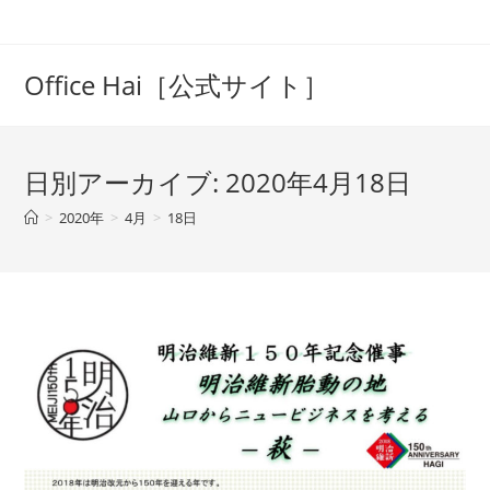
コ
ン
テ
Office Hai［公式サイト］
ン
ツ
へ
日別アーカイブ: 2020年4月18日
ス
キ
>
2020年
>
4月
>
18日
ッ
プ