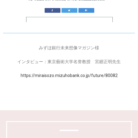
みずほ銀行未来想像マガジン様
インタビュー：東京藝術大学名誉教授 宮廻正明先生
https://miraisozo.mizuhobank.co.jp/future/80082